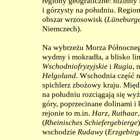
regiony geograficzne: nizinny
i górzysty na południu. Region
obszar wrzosowisk (
Lüneburge
Niemczech).
Na wybrzeżu Morza Północnego
wydmy i mokradła, a blisko lin
Wschodniofryzyjskie
i
Rugia
, 
Helgoland
. Wschodnia część n
spichlerz zbożowy kraju. Mię
na południu rozciągają się wy
góry, poprzecinane dolinami i
rejonie to m.in.
Harz
,
Ruthaar
(
Rheinisches Schiefergebierge
)
wschodzie
Rudawy
(
Erzgebirg