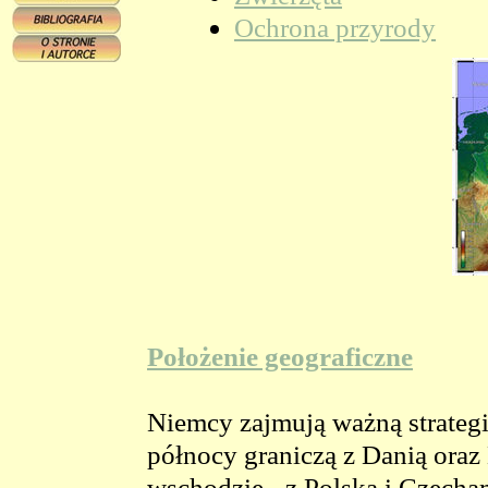
Ochrona przyrody
Położenie geograficzne
Niemcy zajmują ważną strateg
północy graniczą z Danią ora
wschodzie - z Polską i Czechami