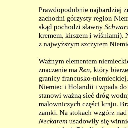
Prawdopodobnie najbardziej z
zachodni górzysty region Nie
skąd pochodzi sławny
Schwarz
kremem, kirszem i wiśniami).
z najwyższym szczytem Niemi
Ważnym elementem niemieckieg
znaczenie ma
Ren
, który bierz
granicy francusko-niemieckiej,
Niemiec i Holandii i wpada d
stanowi ważną sieć dróg wodny
malowniczych części kraju. B
zamki. Na stokach wzgórz na
Neckarem
usadowiły się winnic