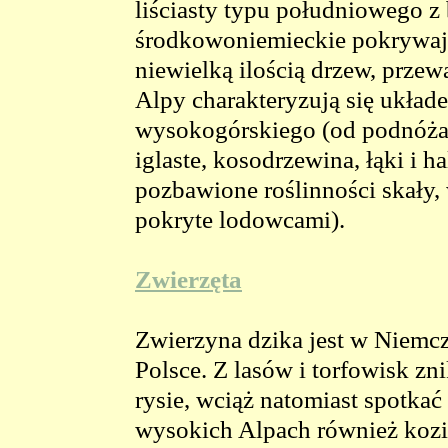
liściasty typu południowego z
środkowoniemieckie pokrywają 
niewielką ilością drzew, przew
Alpy charakteryzują się układ
wysokogórskiego (od podnóża g
iglaste, kosodrzewina, łąki i h
pozbawione roślinności skały,
pokryte lodowcami).
Zwierzęta
Zwierzyna dzika jest w Niemcz
Polsce. Z lasów i torfowisk zni
rysie, wciąż natomiast spotkać 
wysokich Alpach również kozi