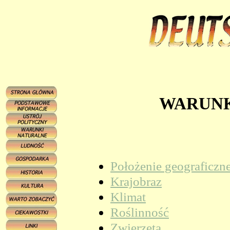
WARUNK
Położenie geograficzn
Krajobraz
Klimat
Roślinność
Zwierzęta