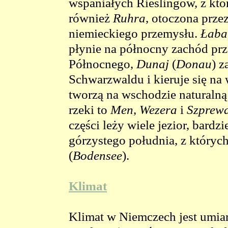
wspaniałych Rieslingów, z kt
również
Ruhra
, otoczona prze
niemieckiego przemysłu.
Łaba
płynie na północny zachód prz
Północnego,
Dunaj
(
Donau
) 
Schwarzwaldu i kieruje się na 
tworzą na wschodzie naturalną
rzeki to
Men
,
Wezera
i
Szprew
części leży wiele jezior, bardz
górzystego południa, z których
(
Bodensee
).
Klimat
Klimat w Niemczech jest umiar